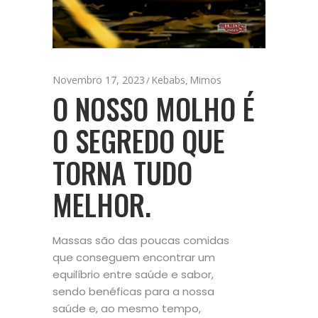
Novembro 17, 2023
Kebabs
Mimos
,
O NOSSO MOLHO É
O SEGREDO QUE
TORNA TUDO
MELHOR.
Massas são das poucas comidas
que conseguem encontrar um
equilíbrio entre saúde e sabor,
sendo benéficas para a nossa
saúde e, ao mesmo tempo,