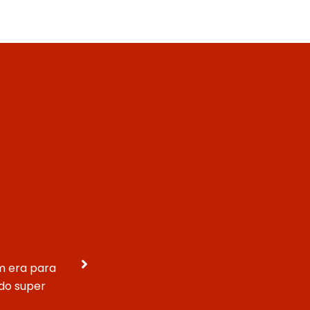
em era para
“A comida é boa, vem sempre tudo como
do super
fans!