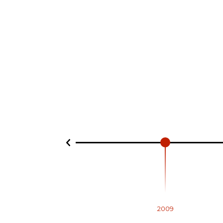
2009
Abertura Da Mimo’s Em Parede