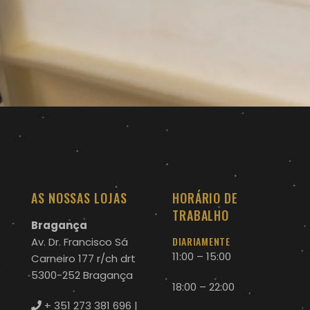
AS NOSSAS LOJAS
HORÁRIO DE
TRABALHO
Bragança
DIARIAMENTE
Av. Dr. Francisco Sá
11:00 – 15:00
Carneiro 177 r/ch drt
5300-252 Bragança
18:00 – 22:00
+ 351 273 381 696
|