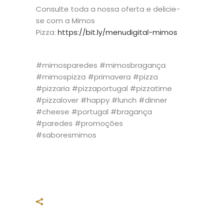
Consulte toda a nossa oferta e delicie-
se com a Mimos
Pizza:
https://bit.ly/menudigital-mimos
#mimosparedes #mimosbragança
#mimospizza #primavera #pizza
#pizzaria #pizzaportugal #pizzatime
#pizzalover #happy #lunch #dinner
#cheese #portugal #bragança
#paredes #promoções
#saboresmimos