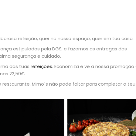
borosa refeição, quer no nosso espaço, quer em tua casa.
nça estipuladas pela DGS, e fazemos as entregas das
xima segurança e cuidado.
uma das tuas
refeições
. Economiza e vê a nossa promoção
enas 22,50€.
o restaurante, Mimo´s não pode faltar para completar o teu 